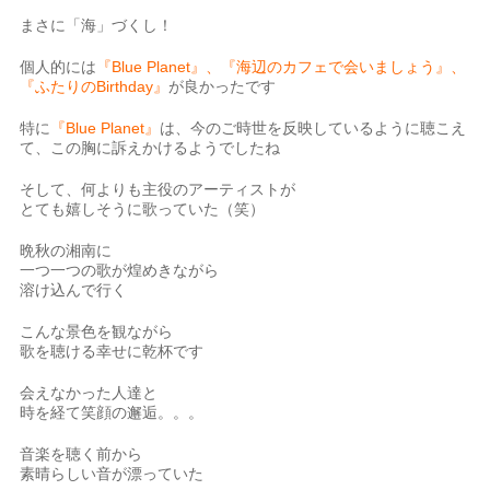
まさに「海」づくし！
個人的には
『Blue Planet』、『海辺のカフェで会いましょう』、
『ふたりのBirthday』
が良かったです
特に
『Blue Planet』
は、今のご時世を反映しているように聴こえ
て、この胸に訴えかけるようでしたね
そして、何よりも主役のアーティストが
とても嬉しそうに歌っていた（笑）
晩秋の湘南に
一つ一つの歌が煌めきながら
溶け込んで行く
こんな景色を観ながら
歌を聴ける幸せに乾杯です
会えなかった人達と
時を経て笑顔の邂逅。。。
音楽を聴く前から
素晴らしい音が漂っていた