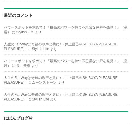
最近のコメント
パワースポットを求めて！『最高のパワーを持つ不思議な井戸を発見！』（皇
居）
に
Stylish Life
より
人生のFairWayは奇跡の歌声と共に♪（井上昌己＠SHIBUYA PLEASURE
PLEASURE）
に
Stylish Life
より
パワースポットを求めて！『最高のパワーを持つ不思議な井戸を発見！』（皇
居）
に
長井美奈
より
人生のFairWayは奇跡の歌声と共に♪（井上昌己＠SHIBUYA PLEASURE
PLEASURE）
に
ムーンストーン
より
人生のFairWayは奇跡の歌声と共に♪（井上昌己＠SHIBUYA PLEASURE
PLEASURE）
に
Stylish Life
より
にほんブログ村