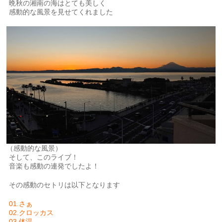
晩秋の湘南の海はとても美しく
感動的な風景を見せてくれました
（感動的な風景）
そして、このライブ！
音楽も感動の連発でしたよ！
その感動のセトリは以下となります
01.さぁ
02.クロッカス
03.体温