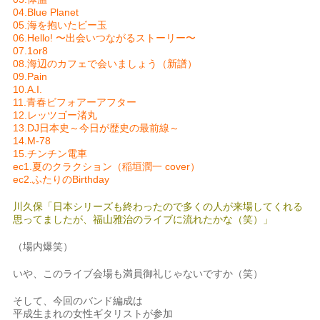
04.Blue Planet
05.海を抱いたビー玉
06.Hello! 〜出会いつながるストーリー〜
07.1or8
08.海辺のカフェで会いましょう（新譜）
09.Pain
10.A.I.
11.青春ビフォアーアフター
12.レッツゴー渚丸
13.DJ日本史～今日が歴史の最前線～
14.M-78
15.チンチン電車
ec1.夏のクラクション（稲垣潤一 cover）
ec2.ふたりのBirthday
川久保「日本シリーズも終わったので多くの人が来場してくれる
思ってましたが、福山雅治のライブに流れたかな（笑）」
（場内爆笑）
いや、このライブ会場も満員御礼じゃないですか（笑）
そして、今回のバンド編成は
平成生まれの女性ギタリストが参加