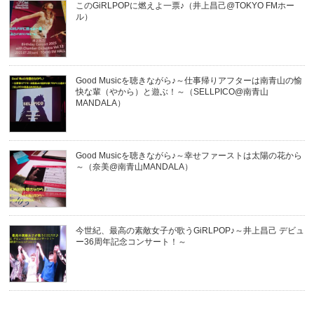
このGiRLPOPに燃えよ一票♪（井上昌己@TOKYO FMホー
ル）
Good Musicを聴きながら♪～仕事帰りアフターは南青山の愉
快な輩（やから）と遊ぶ！～（SELLPICO@南青山
MANDALA）
Good Musicを聴きながら♪～幸せファーストは太陽の花から
～（奈美@南青山MANDALA）
今世紀、最高の素敵女子が歌うGiRLPOP♪～井上昌己 デビュ
ー36周年記念コンサート！～