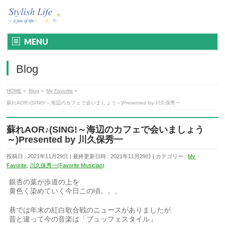
MENU
Blog
HOME
»
Blog
»
My Favorite
»
蘇れAOR♪(SING!～海辺のカフェで会いましょう～)Presented by 川久保秀一
蘇れAOR♪(SING!～海辺のカフェで会いましょう
～)Presented by 川久保秀一
投稿日 : 2021年11月29日
最終更新日時 : 2021年11月29日
カテゴリー :
My
Favorite
,
川久保秀一(Favorite Musician)
銀杏の葉が歩道の上を
黄色く染めていく今日この頃。。。
巷では年末の紅白歌合戦のニュースがありましたが
昔と違って今の音楽は「ブュッフェスタイル」