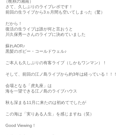
（晩秋の湘南）
さて、久しぶりのライブレポです！
前回の生ライブから3ヵ月間も空いてしまった（驚）
だから！
復活の生ライブは誰が何と言おうと
川久保秀一さんのライブに決めていました
蘇れAOR♪
黒髪のボビー・コールドウェル♪
ご本人も久しぶりの有客ライブ（しかもワンマン）！
そして、前回の江ノ島ライブから約3年は経っている！！！
会場となる「虎丸座」は
海を一望できる江ノ島のライブハウス
秋も深まる11月に来たのは初めてでしたが
この海は「実りある人生」を感じますね（笑）
Good Viewing！