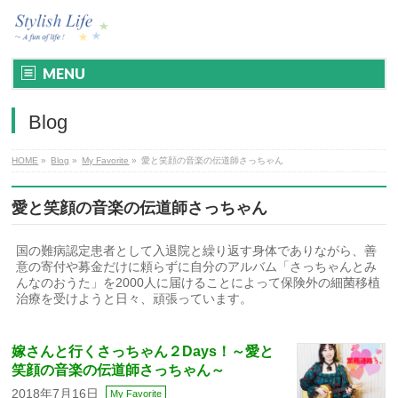
MENU
Blog
HOME
»
Blog
»
My Favorite
»
愛と笑顔の音楽の伝道師さっちゃん
愛と笑顔の音楽の伝道師さっちゃん
国の難病認定患者として入退院と繰り返す身体でありながら、善
意の寄付や募金だけに頼らずに自分のアルバム「さっちゃんとみ
んなのおうた」を2000人に届けることによって保険外の細菌移植
治療を受けようと日々、頑張っています。
嫁さんと行くさっちゃん２Days！～愛と
笑顔の音楽の伝道師さっちゃん～
2018年7月16日
My Favorite