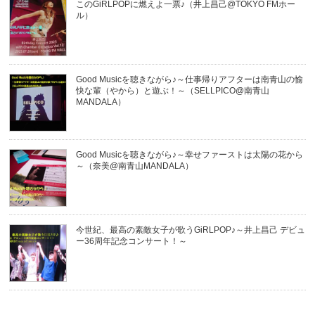
このGiRLPOPに燃えよ一票♪（井上昌己@TOKYO FMホー
ル）
Good Musicを聴きながら♪～仕事帰りアフターは南青山の愉
快な輩（やから）と遊ぶ！～（SELLPICO@南青山
MANDALA）
Good Musicを聴きながら♪～幸せファーストは太陽の花から
～（奈美@南青山MANDALA）
今世紀、最高の素敵女子が歌うGiRLPOP♪～井上昌己 デビュ
ー36周年記念コンサート！～