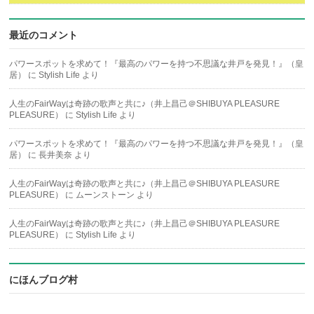
最近のコメント
パワースポットを求めて！『最高のパワーを持つ不思議な井戸を発見！』（皇
居）
に
Stylish Life
より
人生のFairWayは奇跡の歌声と共に♪（井上昌己＠SHIBUYA PLEASURE
PLEASURE）
に
Stylish Life
より
パワースポットを求めて！『最高のパワーを持つ不思議な井戸を発見！』（皇
居）
に
長井美奈
より
人生のFairWayは奇跡の歌声と共に♪（井上昌己＠SHIBUYA PLEASURE
PLEASURE）
に
ムーンストーン
より
人生のFairWayは奇跡の歌声と共に♪（井上昌己＠SHIBUYA PLEASURE
PLEASURE）
に
Stylish Life
より
にほんブログ村