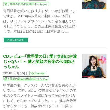
愛と笑顔の音楽の伝道師さっちゃん
毎日猛暑が続いておりますが、いかがお過ごし
ですか。 2018年の7月の3連休（14～15日）
は、やはりライブやイベントで予定を組んでい
ました(^^) しかし、この三連休は気温が急上昇
して、本日2日目の15日には日本列島は …
この記事を読む
CDレビュー｢世界愛の日｣ 愛と笑顔は伊達
じゃない！～ 愛と笑顔の音楽の伝道師さ
っちゃん
2018年6月16日
My Favorite
愛と笑顔の音楽の伝道師さっちゃん
中学生の頃、クラスに一人だけ貧乏な男の子が
いてね。 当時、浅はかで馬鹿なガキだったので
他のクラスメイトと一緒になってその子をバカ
にして、からかっていました。。。 彼は自分達
がからかっても、何故かいつもニコニコ笑っ