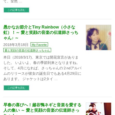
て、全然 …
この記事を読む
愚かなお節介とTiny Rainbow（小さな
虹）！～ 愛と笑顔の音楽の伝道師さっち
ゃん♪ ～
2018年3月18日
My Favorite
愛と笑顔の音楽の伝道師さっちゃん
本日（2018/3/17)、東京では開花宣言がありま
した。 いよいよ、春の季節到来となりますね。
そして、4月になれば、さっちゃんの２ndアルバ
ムのリリースが彼女の誕生日でもある4月29日に
あります。 ジャケットは2タイ …
この記事を読む
早春の喜びへ！越谷鴨ネギと音楽を愛する
人の集い ～ 愛と笑顔の音楽の伝道師さっ