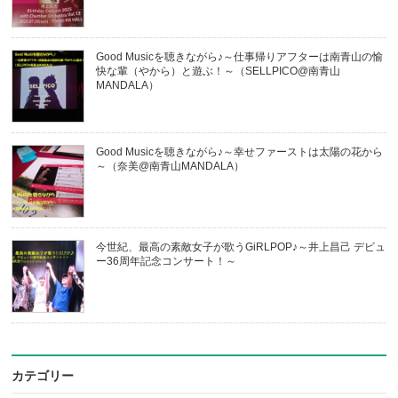
Good Musicを聴きながら♪～仕事帰りアフターは南青山の愉
快な輩（やから）と遊ぶ！～（SELLPICO@南青山
MANDALA）
Good Musicを聴きながら♪～幸せファーストは太陽の花から
～（奈美@南青山MANDALA）
今世紀、最高の素敵女子が歌うGiRLPOP♪～井上昌己 デビュ
ー36周年記念コンサート！～
カテゴリー