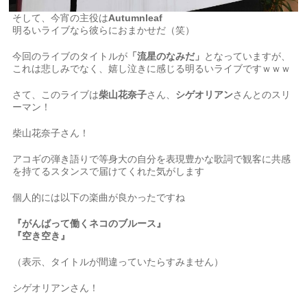
そして、今宵の主役は
Autumnleaf
明るいライブなら彼らにおまかせだ（笑）
今回のライブのタイトルが
「流星のなみだ」
となっていますが、
これは悲しみでなく、嬉し泣きに感じる明るいライブですｗｗｗ
さて、このライブは
柴山花奈子
さん、
シゲオリアン
さんとのスリ
ーマン！
柴山花奈子さん！
アコギの弾き語りで等身大の自分を表現豊かな歌詞で観客に共感
を持てるスタンスで届けてくれた気がします
個人的には以下の楽曲が良かったですね
『がんばって働くネコのブルース』
『空き空き』
（表示、タイトルが間違っていたらすみません）
シゲオリアンさん！