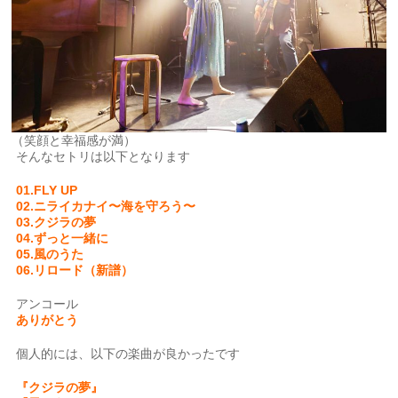
（笑顔と幸福感が満）
そんなセトリは以下となります
01.FLY UP
02.ニライカナイ〜海を守ろう〜
03.クジラの夢
04.ずっと一緒に
05.風のうた
06.リロード（新譜）
アンコール
ありがとう
個人的には、以下の楽曲が良かったです
『クジラの夢』