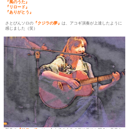
『風のうた』
『リロード』
『ありがとう』
さとぴんソロの
『クジラの夢』
は、アコギ演奏が上達したように
感じました（笑）