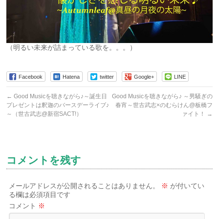
（明るい未来が詰まっている歌を。。。）
Facebook
Hatena
twitter
Google+
LINE
←
Good Musicを聴きながら♪～誕生日
Good Musicを聴きながら♪ ～男騒ぎの
プレゼントは釈迦のバースデーライブ♪
春宵～世古武志×のむらけん@板橋フ
～（世古武志@新宿SACT!）
ァイト！
→
コメントを残す
メールアドレスが公開されることはありません。
※
が付いてい
る欄は必須項目です
コメント
※