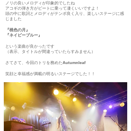
ノリの良いメロディが印象的でしたね
アコギの弾き方がビートに乗って凄くいいですよ！
頭の中に歌詞とメロディがテンポ良く入り、楽しいステージに感
じました
『桃色の月』
『ネイビーブルー』
という楽曲が良かったです
（表示、タイトルが間違っていたらすみません）
さてさて、今回のトリを務めた
Autumnleaf
笑顔と幸福感が満載の明るいステージでした！！