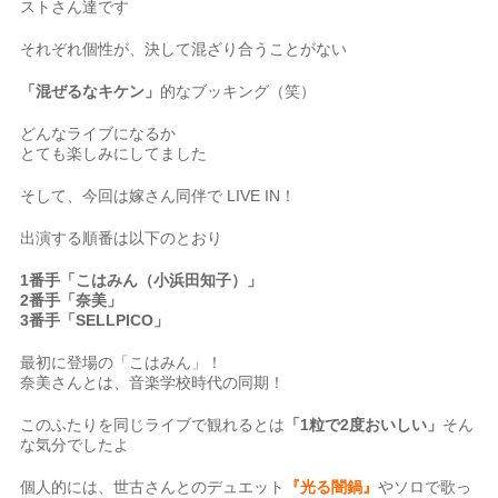
ストさん達です
それぞれ個性が、決して混ざり合うことがない
「混ぜるなキケン」
的なブッキング（笑）
どんなライブになるか
とても楽しみにしてました
そして、今回は嫁さん同伴で LIVE IN！
出演する順番は以下のとおり
1番手「こはみん（小浜田知子）」
2番手「奈美」
3番手「SELLPICO」
最初に登場の「こはみん」！
奈美さんとは、音楽学校時代の同期！
このふたりを同じライブで観れるとは
「1粒で2度おいしい」
そん
な気分でしたよ
個人的には、世古さんとのデュエット
『光る闇鍋』
やソロで歌っ