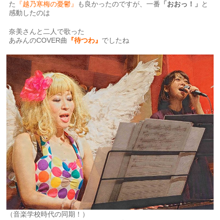
た
『越乃寒梅の憂鬱』
も良かったのですが、一番
「おおっ！」
と
感動したのは
奈美さんと二人で歌った
あみんのCOVER曲
『待つわ』
でしたね
（音楽学校時代の同期！）