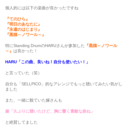
個人的には以下の楽曲が良かったですね
『てのひら』
『明日のあなたに』
『永遠のはじまり』
『黒猫～ノワール～』
特にStanding DrumのHARUさんが参加した
『黒猫～ノワール
～』
は良かった！
HARU「この曲、良いね！自分も使いたい！」
と言っていた（笑）
自分も「SELLPICO」的なアレンジでもっと聴いてみたい気がし
ました
また、一緒に観ていた嫁さんも
嫁「久ぶりに聴いたけど、胸に響く素敵な曲ね」
と絶賛してました