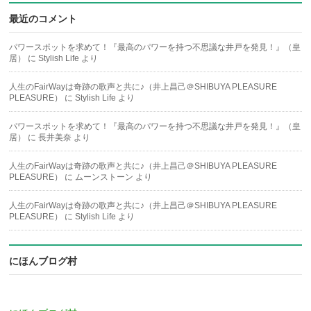
最近のコメント
パワースポットを求めて！『最高のパワーを持つ不思議な井戸を発見！』（皇
居）
に
Stylish Life
より
人生のFairWayは奇跡の歌声と共に♪（井上昌己＠SHIBUYA PLEASURE
PLEASURE）
に
Stylish Life
より
パワースポットを求めて！『最高のパワーを持つ不思議な井戸を発見！』（皇
居）
に
長井美奈
より
人生のFairWayは奇跡の歌声と共に♪（井上昌己＠SHIBUYA PLEASURE
PLEASURE）
に
ムーンストーン
より
人生のFairWayは奇跡の歌声と共に♪（井上昌己＠SHIBUYA PLEASURE
PLEASURE）
に
Stylish Life
より
にほんブログ村