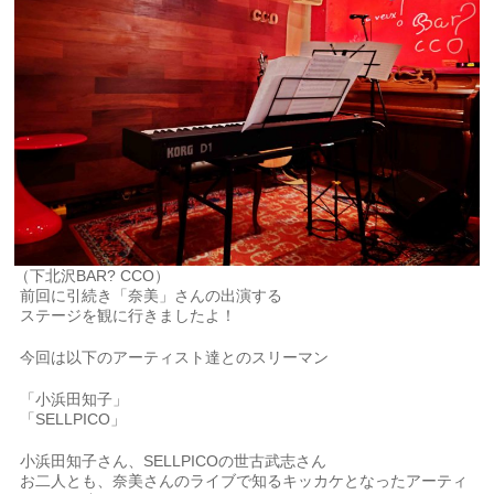
（下北沢BAR? CCO）
前回に引続き「奈美」さんの出演する
ステージを観に行きましたよ！
今回は以下のアーティスト達とのスリーマン
「小浜田知子」
「SELLPICO」
小浜田知子さん、SELLPICOの世古武志さん
お二人とも、奈美さんのライブで知るキッカケとなったアーティ