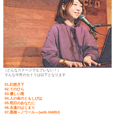
（どんなステージでもブレない！）
そんな今宵のセトリは以下となります
01.幻想月下
02.てのひら
03.優しい雨
04.人の命のともしびは
05.明日のあなたに
06.永遠のはじまり
07.黒猫～ノワール～(with HARU)