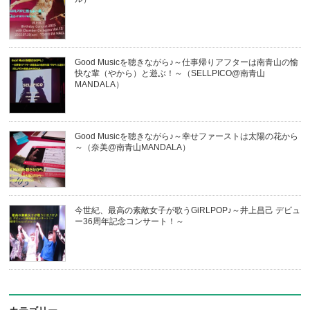
Good Musicを聴きながら♪～仕事帰りアフターは南青山の愉
快な輩（やから）と遊ぶ！～（SELLPICO@南青山
MANDALA）
Good Musicを聴きながら♪～幸せファーストは太陽の花から
～（奈美@南青山MANDALA）
今世紀、最高の素敵女子が歌うGiRLPOP♪～井上昌己 デビュ
ー36周年記念コンサート！～