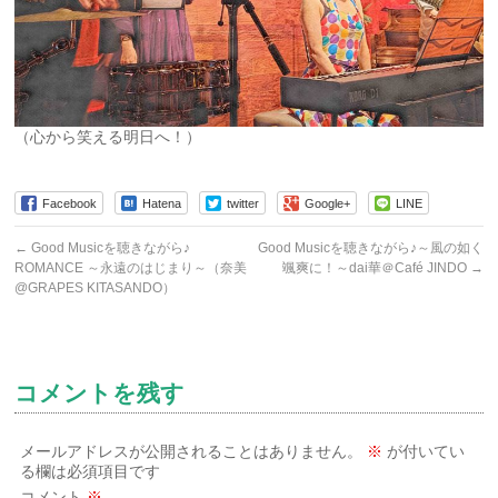
（心から笑える明日へ！）
Facebook
Hatena
twitter
Google+
LINE
←
Good Musicを聴きながら♪
Good Musicを聴きながら♪～風の如く
ROMANCE ～永遠のはじまり～（奈美
颯爽に！～dai華＠Café JINDO
→
@GRAPES KITASANDO）
コメントを残す
メールアドレスが公開されることはありません。
※
が付いてい
る欄は必須項目です
コメント
※