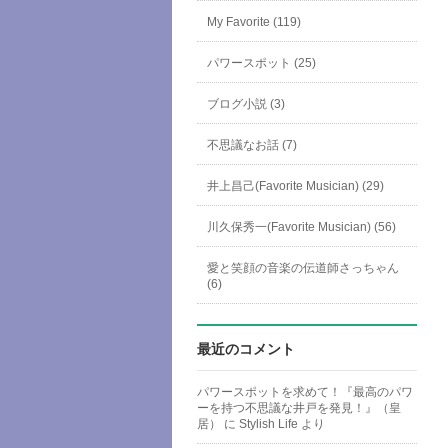
My Favorite (119)
パワースポット (25)
ブログ小説 (3)
不思議なお話 (7)
井上昌己(Favorite Musician) (29)
川久保秀一(Favorite Musician) (56)
愛と笑顔の音楽の伝道師さっちゃん
(6)
最近のコメント
パワースポットを求めて！『最高のパワ
ーを持つ不思議な井戸を発見！』（皇
居）
に
Stylish Life
より