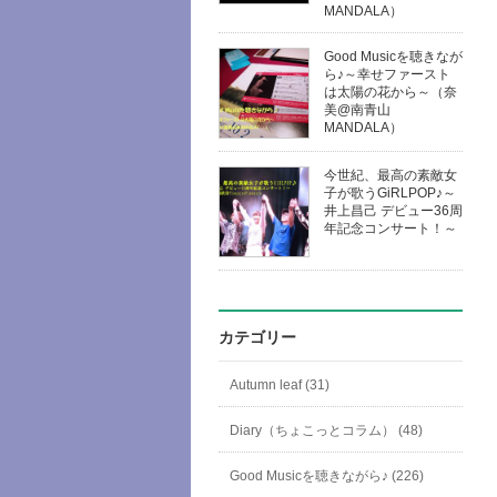
MANDALA）
Good Musicを聴きなが
ら♪～幸せファースト
は太陽の花から～（奈
美@南青山
MANDALA）
今世紀、最高の素敵女
子が歌うGiRLPOP♪～
井上昌己 デビュー36周
年記念コンサート！～
カテゴリー
Autumn leaf (31)
Diary（ちょこっとコラム） (48)
Good Musicを聴きながら♪ (226)