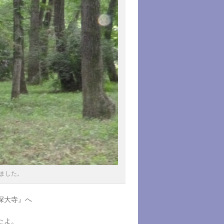
ました。
深大寺』へ
たよ。