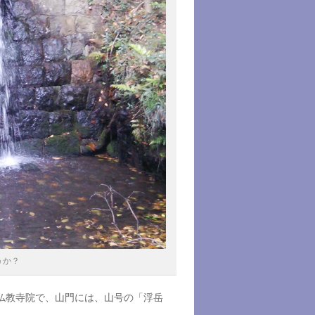
うか？
仏教寺院で、山門には、山号の「浮岳