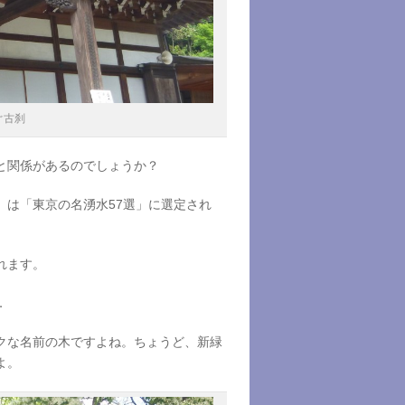
ぐ古刹
と関係があるのでしょうか？
」は「東京の名湧水57選」に選定され
れます。
．
クな名前の木ですよね。ちょうど、新緑
よ。