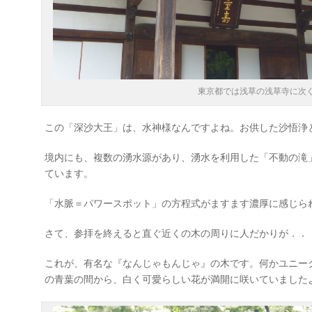
東京都では浅草の浅草寺に次
この「深沙大王」は、水神様なんですよね。お供した沙悟浄
境内にも、複数の湧水源があり、湧水を利用した「不動の滝
ています。
「水脈＝パワースポット」の方程式がますます濃厚に感じら
さて、参拝を終えると直ぐ近くの木の周りに人だかりが．．
これが、有名な『なんじゃもんじゃ』の木です。何かユニー
の青葉の間から、白く可愛らしい花が満開に咲いていました