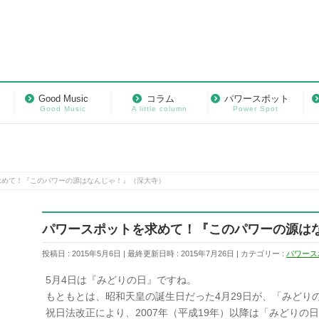
Good Music
コラム
パワースポット
Good Music
A little column
Power Spot
求めて！『このパワーの源はなんじゃ！』（深大寺）
パワースポットを求めて！『このパワーの源は
投稿日 : 2015年5月6日
最終更新日時 : 2015年7月26日
カテゴリー :
パワース
5月4日は『みどりの日』ですね。
もともとは、昭和天皇の誕生日だった4月29日が、「みどりの
祝日法改正により、2007年（平成19年）以降は「みどりの