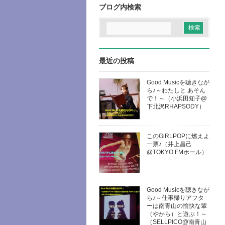
ブログ内検索
最近の投稿
Good Musicを聴きなが
ら♪～わたしと あそん
で！～（小浜田知子@
下北沢RHAPSODY）
このGiRLPOPに燃えよ
一票♪（井上昌己
@TOKYO FMホール）
Good Musicを聴きなが
ら♪～仕事帰りアフタ
ーは南青山の愉快な輩
（やから）と遊ぶ！～
（SELLPICO@南青山