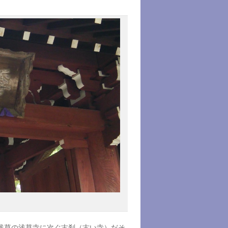
浅草の浅草寺に次ぐ古刹（古い寺）だそ