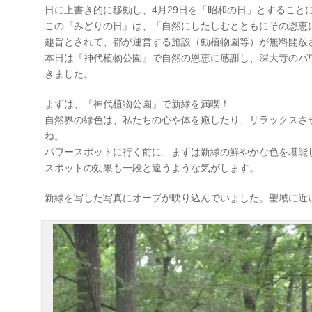
日に上書き的に移動し、4月29日を「昭和の日」とすること
この『みどりの日』は、「自然にしたしむとともにその恩恵
趣旨とされて、都が運営する施設（動植物園等）が無料開放
本日は『神代植物公園』で自然の恩恵に感謝し、深大寺のパ
きました。
まずは、『神代植物公園』で新緑を満喫！
自然界の緑色は、私たちの心や体を癒したり、リラックスさ
ね。
パワースポットに行く前に、まずは新緑の鮮やかな色を堪能
スポットの効果も一段と違うような気がします。
新緑を写した写真にオーブが映り込んでいました。聖域に近