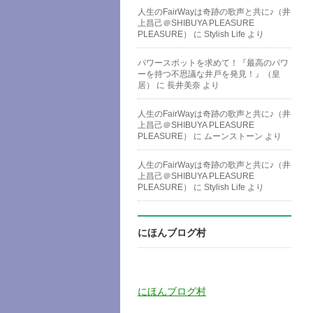
人生のFairWayは奇跡の歌声と共に♪（井
上昌己＠SHIBUYA PLEASURE
PLEASURE）
に
Stylish Life
より
パワースポットを求めて！『最高のパワ
ーを持つ不思議な井戸を発見！』（皇
居）
に
長井美奈
より
人生のFairWayは奇跡の歌声と共に♪（井
上昌己＠SHIBUYA PLEASURE
PLEASURE）
に
ムーンストーン
より
人生のFairWayは奇跡の歌声と共に♪（井
上昌己＠SHIBUYA PLEASURE
PLEASURE）
に
Stylish Life
より
にほんブログ村
にほんブログ村