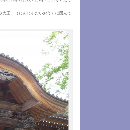
沙大王」（じんじゃだいおう）に因んで