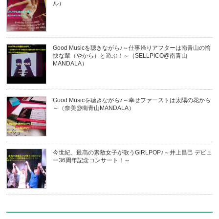
ル）
Good Musicを聴きながら♪～仕事帰りアフターは南青山の愉
快な輩（やから）と遊ぶ！～（SELLPICO@南青山
MANDALA）
Good Musicを聴きながら♪～幸せファーストは太陽の花から
～（奈美@南青山MANDALA）
今世紀、最高の素敵女子が歌うGiRLPOP♪～井上昌己 デビュ
ー36周年記念コンサート！～