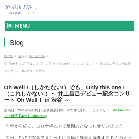
MENU
Blog
HOME
»
Blog
»
My Favorite
»
Oh Well !（しかたない!）でも、Only this one !（これしかない!）～ 井上昌己デビュー記念
コンサート Oh Well！ in 渋谷 ～
Oh Well !（しかたない!）でも、Only this one !
（これしかない!）～ 井上昌己デビュー記念コンサ
ート Oh Well！ in 渋谷 ～
投稿日 : 2021年5月16日
最終更新日時 : 2021年5月16日
カテゴリー :
My Favorite
,
井上昌己(Favorite Musician)
昨年から続く、コロナ禍の中で延期のとなったオリンピック
先日、SNSで有名アスリートに五輪の辞退を強要する多くのメッ