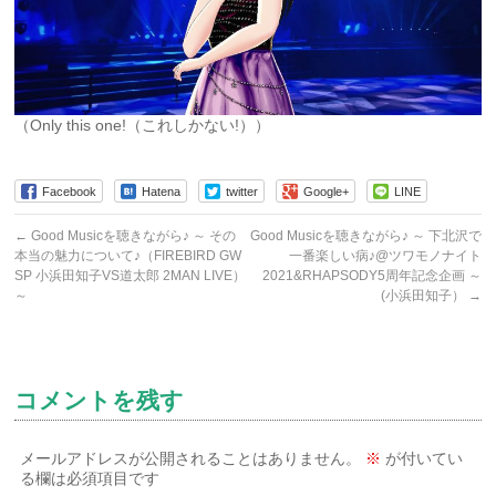
（Only this one!（これしかない!））
Facebook
Hatena
twitter
Google+
LINE
←
Good Musicを聴きながら♪ ～ その
Good Musicを聴きながら♪ ～ 下北沢で
本当の魅力について♪（FIREBIRD GW
一番楽しい病♪@ツワモノナイト
SP 小浜田知子VS道太郎 2MAN LIVE）
2021&RHAPSODY5周年記念企画 ～
～
(小浜田知子）
→
コメントを残す
メールアドレスが公開されることはありません。
※
が付いてい
る欄は必須項目です