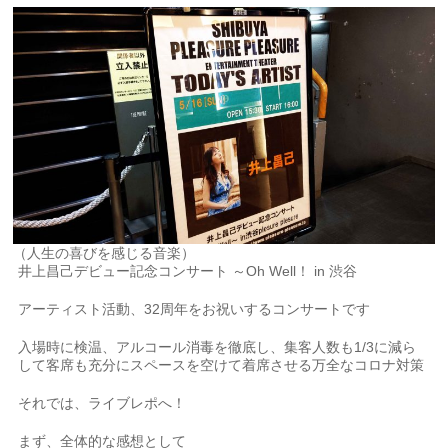
（人生の喜びを感じる音楽）
井上昌己デビュー記念コンサート ～Oh Well！ in 渋谷
アーティスト活動、32周年をお祝いするコンサートです
入場時に検温、アルコール消毒を徹底し、集客人数も1/3に減ら
して客席も充分にスペースを空けて着席させる万全なコロナ対策
それでは、ライブレポへ！
まず、全体的な感想として