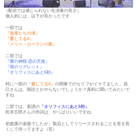
（配信では感じられない生演奏の良さ）
個人的には、以下が良かったです
一部では
『魚座たちの渚』
『愛してるII』
『メリー・ローランの島』
二部では
『愛の神様 恋の天使』
『雨のリグレット』
『オリフィスにあと5秒』
特に一部の
『愛してるII』
の間奏でのセリフがイケてました。昌
己さんは、朗読とかやらないでしょうか？真剣に聞いてみたいで
すね
二部では、新譜の
『オリフィスにあと5秒』
松井五郎さんの作詞は、やっぱりいいですね
初披露の楽曲でしたが、製品としてリリースされることを首を長
くして待ってますよ（笑）