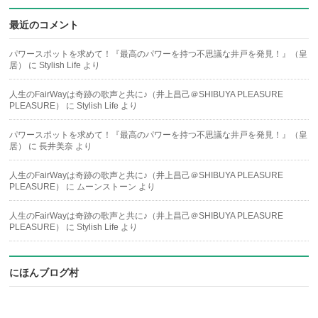
最近のコメント
パワースポットを求めて！『最高のパワーを持つ不思議な井戸を発見！』（皇
居）
に
Stylish Life
より
人生のFairWayは奇跡の歌声と共に♪（井上昌己＠SHIBUYA PLEASURE
PLEASURE）
に
Stylish Life
より
パワースポットを求めて！『最高のパワーを持つ不思議な井戸を発見！』（皇
居）
に
長井美奈
より
人生のFairWayは奇跡の歌声と共に♪（井上昌己＠SHIBUYA PLEASURE
PLEASURE）
に
ムーンストーン
より
人生のFairWayは奇跡の歌声と共に♪（井上昌己＠SHIBUYA PLEASURE
PLEASURE）
に
Stylish Life
より
にほんブログ村