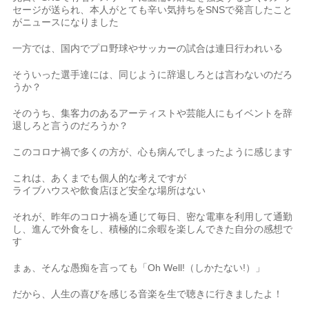
セージが送られ、本人がとても辛い気持ちをSNSで発言したこと
がニュースになりました
一方では、国内でプロ野球やサッカーの試合は連日行われいる
そういった選手達には、同じように辞退しろとは言わないのだろ
うか？
そのうち、集客力のあるアーティストや芸能人にもイベントを辞
退しろと言うのだろうか？
このコロナ禍で多くの方が、心も病んでしまったように感じます
これは、あくまでも個人的な考えですが
ライブハウスや飲食店ほど安全な場所はない
それが、昨年のコロナ禍を通じて毎日、密な電車を利用して通勤
し、進んで外食をし、積極的に余暇を楽しんできた自分の感想で
す
まぁ、そんな愚痴を言っても「Oh Well!（しかたない!）」
だから、人生の喜びを感じる音楽を生で聴きに行きましたよ！