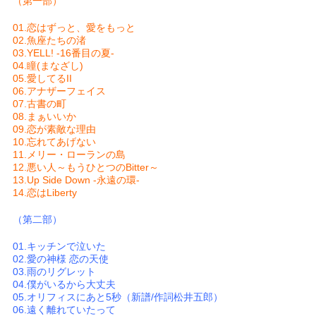
（第一部）
01.恋はずっと、愛をもっと
02.魚座たちの渚
03.YELL! -16番目の夏-
04.瞳(まなざし)
05.愛してるII
06.アナザーフェイス
07.古書の町
08.まぁいいか
09.恋が素敵な理由
10.忘れてあげない
11.メリー・ローランの島
12.悪い人～もうひとつのBitter～
13.Up Side Down -永遠の環-
14.恋はLiberty
（第二部）
01.キッチンで泣いた
02.愛の神様 恋の天使
03.雨のリグレット
04.僕がいるから大丈夫
05.オリフィスにあと5秒（新譜/作詞松井五郎）
06.遠く離れていたって