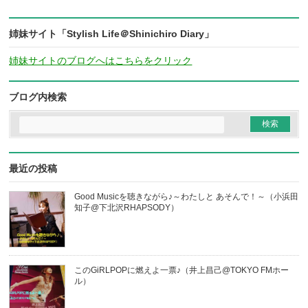
姉妹サイト「Stylish Life＠Shinichiro Diary」
姉妹サイトのブログへはこちらをクリック
ブログ内検索
最近の投稿
Good Musicを聴きながら♪～わたしと あそんで！～（小浜田
知子@下北沢RHAPSODY）
このGiRLPOPに燃えよ一票♪（井上昌己@TOKYO FMホー
ル）