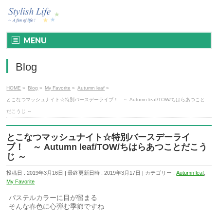
MENU
Blog
HOME
»
Blog
»
My Favorite
»
Autumn leaf
»
とこなつマッシュナイト☆特別バースデーライブ！ ～ Autumn leaf/TOW/ちはらあつこと
だこうじ ～
とこなつマッシュナイト☆特別バースデーライ
ブ！ ～ Autumn leaf/TOW/ちはらあつことだこう
じ ～
投稿日 : 2019年3月16日
最終更新日時 : 2019年3月17日
カテゴリー :
Autumn leaf
,
My Favorite
パステルカラーに目が留まる
そんな春色に心弾む季節ですね