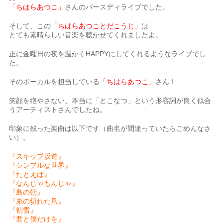
「ちはらあつこ」
さんのバースディライブでした。
そして、この
「ちはらあつことだこうじ」
は
とても素晴らしい音楽を聴かせてくれましたよ。
正に金曜日の夜を温かくHAPPYにしてくれるようなライブでし
た。
そのボーカルを担当している
「ちはらあつこ」
さん！
笑顔を絶やさない、本当に「とこなつ」という形容詞が良く似合
うアーティストさんでしたね。
印象に残った楽曲は以下です（曲名が間違っていたらごめんなさ
い）。
『スキップ坂道』
『シンプルな世界』
『たとえば』
『なんじゃもんじゃ』
『島の朝』
『糸の切れた凧』
『初雪』
『君と僕だけを』