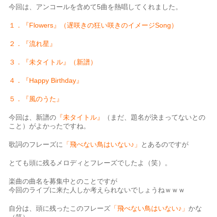
今回は、アンコールを含めて5曲を熱唱してくれました。
１．『Flowers』（遅咲きの狂い咲きのイメージSong）
２．『流れ星』
３．『未タイトル』（新譜）
４．『Happy Birthday』
５．『風のうた』
今回は、新譜の
『未タイトル』
（まだ、題名が決まってないとの
こと）がよかったですね。
歌詞のフレーズに
「飛べない鳥はいない♪」
とあるのですが
とても頭に残るメロディとフレーズでしたよ（笑）。
楽曲の曲名を募集中とのことですが
今回のライブに来た人しか考えられないでしょうねｗｗｗ
自分は、頭に残ったこのフレーズ
「飛べない鳥はいない♪」
かな
（笑）