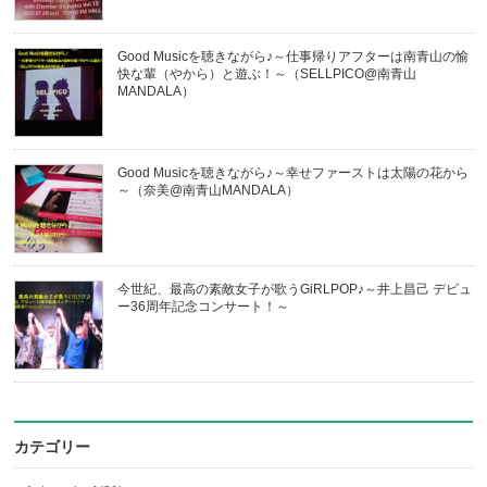
Good Musicを聴きながら♪～仕事帰りアフターは南青山の愉
快な輩（やから）と遊ぶ！～（SELLPICO@南青山
MANDALA）
Good Musicを聴きながら♪～幸せファーストは太陽の花から
～（奈美@南青山MANDALA）
今世紀、最高の素敵女子が歌うGiRLPOP♪～井上昌己 デビュ
ー36周年記念コンサート！～
カテゴリー