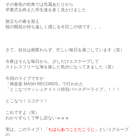
その春色の街角では先週あたりから
卒業式を終えた学生達を多く見かけました
旅立ちの春を迎え
桜の開花が待ち遠しく感じる今日この頃です。。。
さて、自分は相変わらず、忙しい毎日を過ごしています（笑）
今夜はそんな毎日から、少しだけエスケープして
ストレスフリーな海を旅した気分になってきました（笑）
今回のライブですが
「神楽坂 MASH RECORDS」で行われた
「とこなつマッシュナイト☆特別バースデーライブ」！！！
とこなつ！ココナツ！
これですよ（笑）
わかりずらくて申し訳ないｗｗｗ
実は、このライブ！
「ちはらあつことだこうじ」
というグループ
の