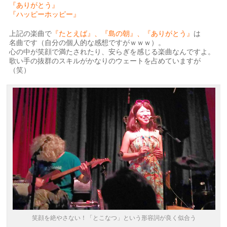
『ありがとう』
『ハッピーホッピー』
上記の楽曲で
『たとえば』、『島の朝』、『ありがとう』
は
名曲です（自分の個人的な感想ですがｗｗｗ）。
心の中が笑顔で満たされたり、安らぎを感じる楽曲なんですよ。
歌い手の抜群のスキルがかなりのウェートを占めていますが
（笑）
笑顔を絶やさない！「とこなつ」という形容詞が良く似合う