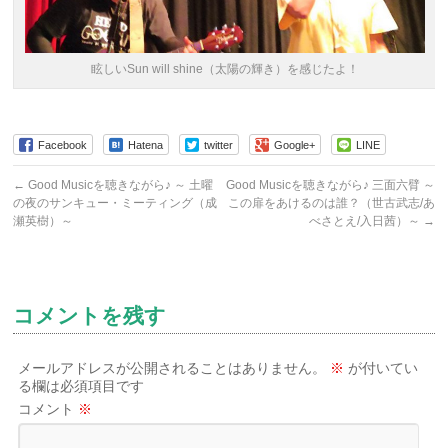
眩しいSun will shine（太陽の輝き）を感じたよ！
Facebook
Hatena
twitter
Google+
LINE
←
Good Musicを聴きながら♪ ～ 土曜
Good Musicを聴きながら♪ 三面六臂 ～
の夜のサンキュー・ミーティング（成
この扉をあけるのは誰？（世古武志/あ
瀬英樹）～
べさとえ/入日茜）～
→
コメントを残す
メールアドレスが公開されることはありません。
※
が付いてい
る欄は必須項目です
コメント
※