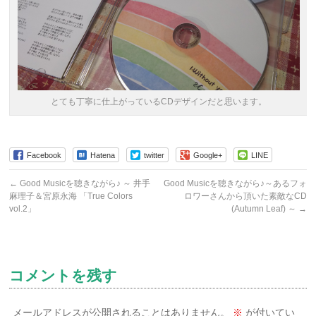
とても丁寧に仕上がっているCDデザインだと思います。
Facebook
Hatena
twitter
Google+
LINE
←
Good Musicを聴きながら♪ ～ 井手
Good Musicを聴きながら♪～あるフォ
麻理子＆宮原永海 「True Colors
ロワーさんから頂いた素敵なCD
vol.2」
(Autumn Leaf) ～
→
コメントを残す
メールアドレスが公開されることはありません。
※
が付いてい