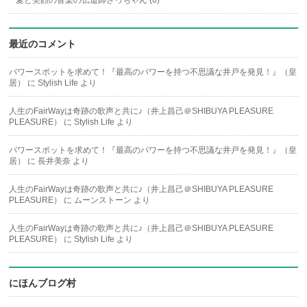
最近のコメント
パワースポットを求めて！『最高のパワーを持つ不思議な井戸を発見！』（皇
居）
に
Stylish Life
より
人生のFairWayは奇跡の歌声と共に♪（井上昌己＠SHIBUYA PLEASURE
PLEASURE）
に
Stylish Life
より
パワースポットを求めて！『最高のパワーを持つ不思議な井戸を発見！』（皇
居）
に
長井美奈
より
人生のFairWayは奇跡の歌声と共に♪（井上昌己＠SHIBUYA PLEASURE
PLEASURE）
に
ムーンストーン
より
人生のFairWayは奇跡の歌声と共に♪（井上昌己＠SHIBUYA PLEASURE
PLEASURE）
に
Stylish Life
より
にほんブログ村