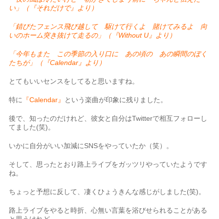
い」（『それだけで』より）
「錆びたフェンス飛び越して 駆けて行くよ 賭けてみるよ 向
いのホーム突き抜けて走るの」（『Without U』より）
「今年もまた この季節の入り口に あの頃の あの瞬間のぼく
たちが」（『Calendar』より）
とてもいいセンスをしてると思いますね。
特に
『Calendar』
という楽曲が印象に残りました。
後で、知ったのだけれど、彼女と自分はTwitterで相互フォローし
てました(笑)。
いかに自分がいい加減にSNSをやっていたか（笑）。
そして、思ったとおり路上ライブをガッツリやっていたようです
ね。
ちょっと予想に反して、凄くひょうきんな感じがしました(笑)。
路上ライブをやると時折、心無い言葉を浴びせられることがある