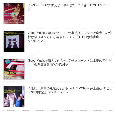
このGiRLPOPに燃えよ一票♪（井上昌己@TOKYO FMホー
ル）
Good Musicを聴きながら♪～仕事帰りアフターは南青山の愉
快な輩（やから）と遊ぶ！～（SELLPICO@南青山
MANDALA）
Good Musicを聴きながら♪～幸せファーストは太陽の花から
～（奈美@南青山MANDALA）
今世紀、最高の素敵女子が歌うGiRLPOP♪～井上昌己 デビュ
ー36周年記念コンサート！～