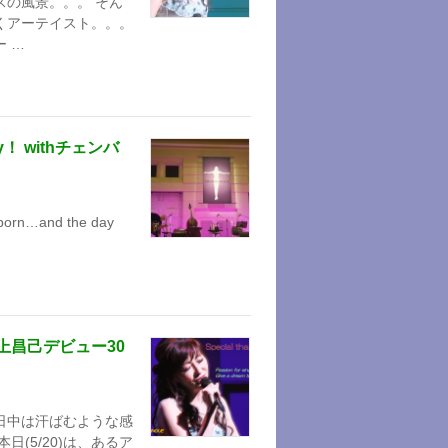
スの風景。。。 そん
くアーテイスト。。。
ー …
！ withチェンバ
e born…and the day
上昌己デビュー30
日中は汗ばむような感
(5/20)は、あるア