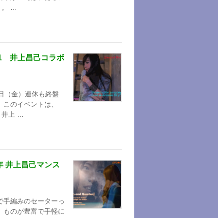
。 …
.1 井上昌己コラボ
4日（金）連休も終盤
 このイベントは、
 井上 …
年 井上昌己マンス
で手編みのセーターっ
、ものが豊富で手軽に