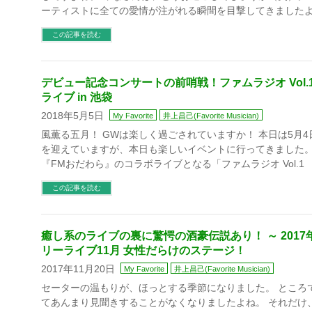
ーティストに全ての愛情が注がれる瞬間を目撃してきましたよ
この記事を読む
デビュー記念コンサートの前哨戦！ファムラジオ Vol
ライブ in 池袋
2018年5月5日
My Favorite
井上昌己(Favorite Musician)
風薫る五月！ GWは楽しく過ごされていますか！ 本日は5月
を迎えていますが、本日も楽しいイベントに行ってきました。
『FMおだわら』のコラボライブとなる「ファムラジオ Vol.1
この記事を読む
癒し系のライブの裏に驚愕の酒豪伝説あり！ ～ 2017
リーライブ11月 女性だらけのステージ！
2017年11月20日
My Favorite
井上昌己(Favorite Musician)
セーターの温もりが、ほっとする季節になりました。 ところ
てあんまり見聞きすることがなくなりましたよね。 それだけ