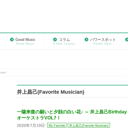
Good Music
コラム
パワースポット
Good Music
A little column
Power Spot
ian)
井上昌己(Favorite Musician)
一陽来復の願いと夕顔の白い花♪ ～ 井上昌己Birthday
オーケストラVOL7！
2020年7月19日
My Favorite
井上昌己(Favorite Musician)