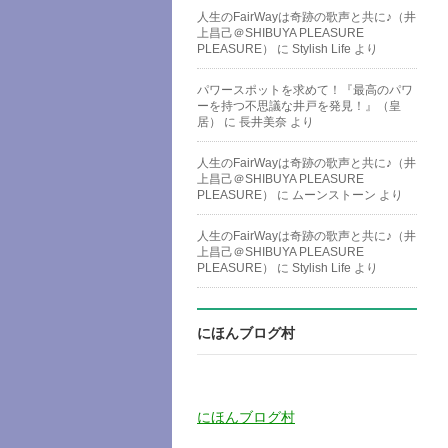
人生のFairWayは奇跡の歌声と共に♪（井
上昌己＠SHIBUYA PLEASURE
PLEASURE）
に
Stylish Life
より
パワースポットを求めて！『最高のパワ
ーを持つ不思議な井戸を発見！』（皇
居）
に
長井美奈
より
人生のFairWayは奇跡の歌声と共に♪（井
上昌己＠SHIBUYA PLEASURE
PLEASURE）
に
ムーンストーン
より
人生のFairWayは奇跡の歌声と共に♪（井
上昌己＠SHIBUYA PLEASURE
PLEASURE）
に
Stylish Life
より
にほんブログ村
にほんブログ村