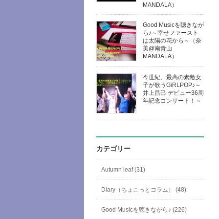
MANDALA）
Good Musicを聴きなが
ら♪～幸せファースト
は太陽の花から～（奈
美@南青山
MANDALA）
今世紀、最高の素敵女
子が歌うGiRLPOP♪～
井上昌己 デビュー36周
年記念コンサート！～
カテゴリー
Autumn leaf (31)
Diary（ちょこっとコラム） (48)
Good Musicを聴きながら♪ (226)