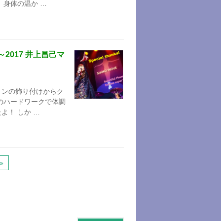
、身体の温か …
017 井上昌己マ
ィンの飾り付けからク
のハードワークで体調
よ！ しか …
»