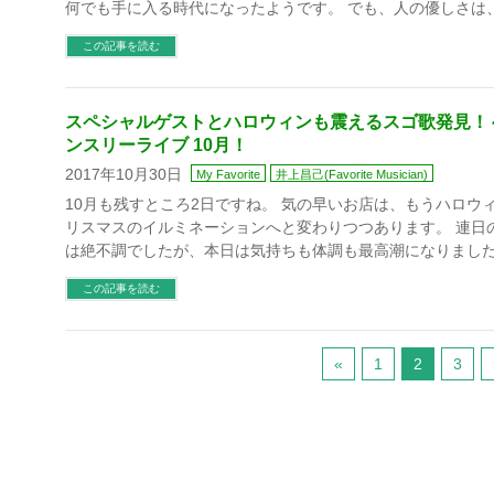
何でも手に入る時代になったようです。 でも、人の優しさは
この記事を読む
スペシャルゲストとハロウィンも震えるスゴ歌発見！～2
ンスリーライブ 10月！
2017年10月30日
My Favorite
井上昌己(Favorite Musician)
10月も残すところ2日ですね。 気の早いお店は、もうハロウ
リスマスのイルミネーションへと変わりつつあります。 連日
は絶不調でしたが、本日は気持ちも体調も最高潮になりました
この記事を読む
«
1
2
3