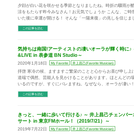
夕顔が白い花を咲かせる季節となりましたね。時折の驟雨が
涼をもたらす昨今みなさん！お元気でしょうか こんな、ご時
いた後に幸運が開ける！ そんな「一陽来復」の兆しを信じましょ
この記事を読む
気持ちは南国!アーティストの凄いオーラが輝く時に♪
&LIVE in 表参道 BN Studio～
2020年1月18日
My Favorite
井上昌己(Favorite Musician)
拝啓 寒冷の候、ますますご繁栄のことと心からお喜び申し上
道端で偶然、芸能人を見かけることがあります。ほとんどの
いるのですが、すぐにバレますね。なぜなら、オーラが凄い！
この記事を読む
きっと、一緒に歩いて行ける♪ ～ 井上昌己チェンバ
サート in 東京FMホール！（2019/7/21）～
2019年7月22日
My Favorite
井上昌己(Favorite Musician)