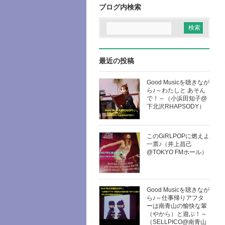
ブログ内検索
最近の投稿
Good Musicを聴きなが
ら♪～わたしと あそん
で！～（小浜田知子@
下北沢RHAPSODY）
このGiRLPOPに燃えよ
一票♪（井上昌己
@TOKYO FMホール）
Good Musicを聴きなが
ら♪～仕事帰りアフタ
ーは南青山の愉快な輩
（やから）と遊ぶ！～
（SELLPICO@南青山