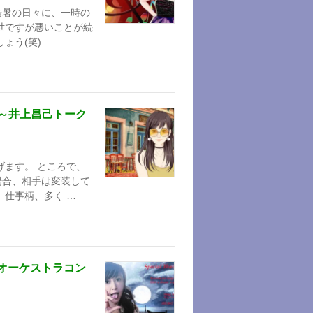
酷暑の日々に、一時の
世ですが悪いことが続
う(笑) …
 ～井上昌己トーク
げます。 ところで、
場合、相手は変装して
 仕事柄、多く …
ーオーケストラコン