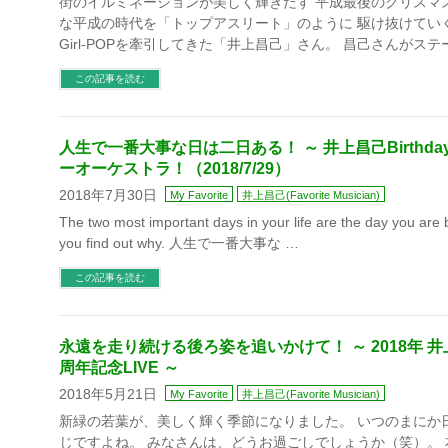
街のイルミネーションが美しく輝きだす 平成最後のクリスマ
な平成の時代を「トップアスリート」のように 駆け抜けてい
Girl-POPを牽引してきた「井上昌己」さん。 昌己さんがステ
この記事を読む
人生で一番大事な日は二日ある！ ～ 井上昌己Birthday
ーオーケストラ！（2018/7/29）
2018年7月30日
My Favorite
井上昌己(Favorite Musician)
The two most important days in your life are the day you ar
you find out why. 人生で一番大事な …
この記事を読む
永遠を走り続ける後ろ姿を追いかけて！ ～ 2018年 井
周年記念LIVE ～
2018年5月21日
My Favorite
井上昌己(Favorite Musician)
新緑の若葉が、美しく輝く季節になりました。 いつのまにか
じですよね。 みなさんは、どうお過ごしでしょうか（笑）。 本日