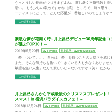
うっとうしい長雨がつづきますよね。 蒸し暑く不快指数も高
悪い。 もう少しの辛抱ですかね（笑） ところで、時々思うこ
ーティストにとって、どんな応援が一番嬉しいのでしょうか？
この記事を読む
素敵な夢が花開く時♪ 井上昌己デビュー30周年記念コ
が選ぶTOP30！～
2019年5月20日
My Favorite
井上昌己(Favorite Musician)
「夢」ついて。。。 自分は「夢」を持つことの大切さを感じ
また、そんな気持ちを抱いて生きている人も少なくありません
希望も無い人生」なんて寂しいじゃないですか（笑） だから
この記事を読む
井上昌己さんから平成最後のクリスマスプレゼント！ 
スマス！in 横浜パラダイスカフェ！～
2018年12月24日
My Favorite
井上昌己(Favorite Musician)