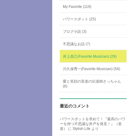
My Favorite (119)
パワースポット (25)
ブログ小説 (3)
不思議なお話 (7)
井上昌己(Favorite Musician) (29)
川久保秀一(Favorite Musician) (56)
愛と笑顔の音楽の伝道師さっちゃん
(6)
最近のコメント
パワースポットを求めて！『最高のパワ
ーを持つ不思議な井戸を発見！』（皇
居）
に
Stylish Life
より