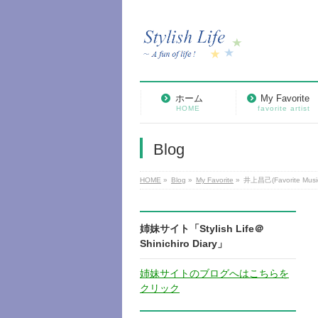
ホーム
My Favorite
HOME
favorite artist
Blog
HOME
»
Blog
»
My Favorite
»
井上昌己(Favorite Music
姉妹サイト「Stylish Life＠
Shinichiro Diary」
姉妹サイトのブログへはこちらを
クリック