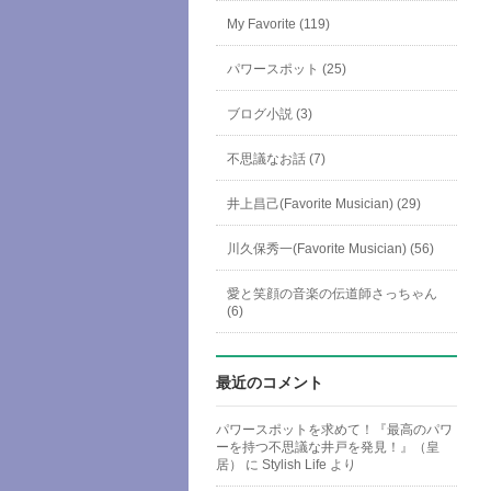
My Favorite (119)
パワースポット (25)
ブログ小説 (3)
不思議なお話 (7)
井上昌己(Favorite Musician) (29)
川久保秀一(Favorite Musician) (56)
愛と笑顔の音楽の伝道師さっちゃん
(6)
最近のコメント
パワースポットを求めて！『最高のパワ
ーを持つ不思議な井戸を発見！』（皇
居）
に
Stylish Life
より