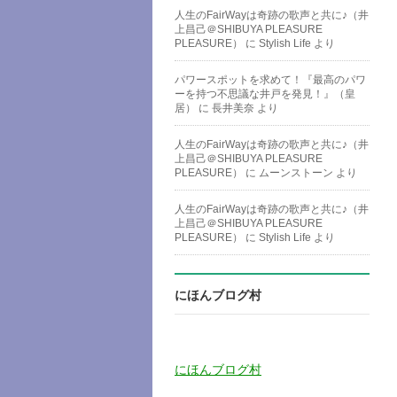
人生のFairWayは奇跡の歌声と共に♪（井
上昌己＠SHIBUYA PLEASURE
PLEASURE）
に
Stylish Life
より
パワースポットを求めて！『最高のパワ
ーを持つ不思議な井戸を発見！』（皇
居）
に
長井美奈
より
人生のFairWayは奇跡の歌声と共に♪（井
上昌己＠SHIBUYA PLEASURE
PLEASURE）
に
ムーンストーン
より
人生のFairWayは奇跡の歌声と共に♪（井
上昌己＠SHIBUYA PLEASURE
PLEASURE）
に
Stylish Life
より
にほんブログ村
にほんブログ村