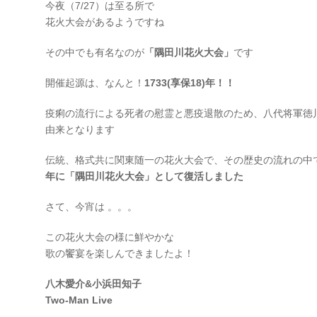
今夜（7/27）は至る所で
花火大会があるようですね
その中でも有名なのが
「隅田川花火大会」
です
開催起源は、なんと！
1733(享保18)年！！
疫痢の流行による死者の慰霊と悪疫退散のため、八代将軍徳
由来となります
伝統、格式共に関東随一の花火大会で、その歴史の流れの中
年に「隅田川花火大会」として復活しました
さて、今宵は 。。。
この花火大会の様に鮮やかな
歌の饗宴を楽しんできましたよ！
八木愛介&小浜田知子
Two-Man Live