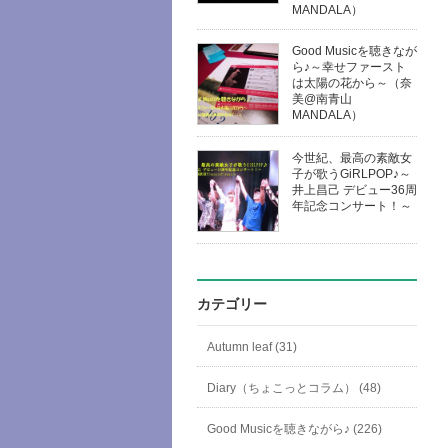
MANDALA）
Good Musicを聴きなが
ら♪～幸せファースト
は太陽の花から～（奈
美@南青山
MANDALA）
今世紀、最高の素敵女
子が歌うGiRLPOP♪～
井上昌己 デビュー36周
年記念コンサート！～
カテゴリー
Autumn leaf (31)
Diary（ちょこっとコラム） (48)
Good Musicを聴きながら♪ (226)