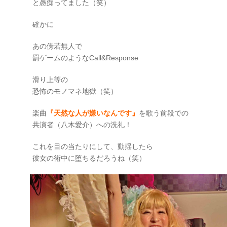
と愚痴ってました（笑）
確かに
あの傍若無人で
罰ゲームのようなCall&Response
滑り上等の
恐怖のモノマネ地獄（笑）
楽曲
『天然な人が嫌いなんです』
を歌う前段での
共演者（八木愛介）への洗礼！
これを目の当たりにして、動揺したら
彼女の術中に堕ちるだろうね（笑）