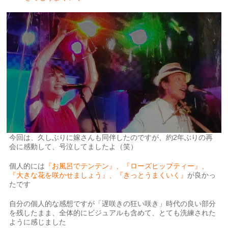
今回は、久しぶりに嫁さんも同伴したのですが、約2年ぶりの再
会に感動して、号泣してましたよ（笑）
個人的には
『お風呂でテンテン』、『ローズヒップティー』、
『大きな花を咲かせましょう』、『きっとうまくいく』
が良かっ
たです
自分の個人的な感想ですが「遅咲きの狂い咲き」時代の良い部分
を残したまま、全体的にビジュアルも含めて、とても洗練された
ように感じました