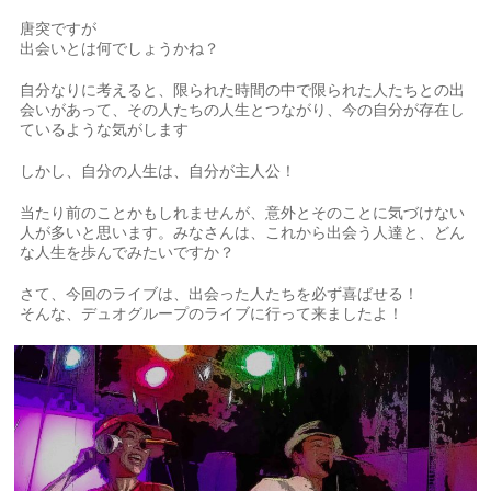
唐突ですが
出会いとは何でしょうかね？
自分なりに考えると、限られた時間の中で限られた人たちとの出
会いがあって、その人たちの人生とつながり、今の自分が存在し
ているような気がします
しかし、自分の人生は、自分が主人公！
当たり前のことかもしれませんが、意外とそのことに気づけない
人が多いと思います。みなさんは、これから出会う人達と、どん
な人生を歩んでみたいですか？
さて、今回のライブは、出会った人たちを必ず喜ばせる！
そんな、デュオグループのライブに行って来ましたよ！