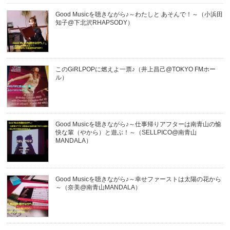
Good Musicを聴きながら♪～わたしと あそんで！～（小浜田
知子@下北沢RHAPSODY）
このGiRLPOPに燃えよ一票♪（井上昌己@TOKYO FMホー
ル）
Good Musicを聴きながら♪～仕事帰りアフターは南青山の愉
快な輩（やから）と遊ぶ！～（SELLPICO@南青山
MANDALA）
Good Musicを聴きながら♪～幸せファーストは太陽の花から
～（奈美@南青山MANDALA）