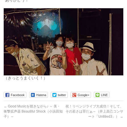
（きっとうまくいく！）
Facebook
Hatena
twitter
Google+
LINE
←
Good Musicを聴きながら♪ ～ 美・
祝！リベンジライブ大成功！そして、
衝撃拡声器 Beautiful Shock（小浜田知
その若さは罪だぁ～（井上昌己コンサ
子）～
ート「Untitied3」）
→