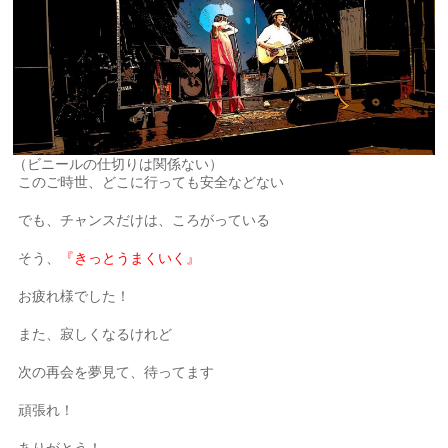
（ビニールの仕切りは関係ない）
このご時世、どこに行っても安全などない
でも、チャンスだけは、ころがっている
そう、
『きっとうまくいく』
お疲れ様でした！
また、寂しくなるけれど
次の再会を夢見て、待ってます
頑張れ！
ありがとう！