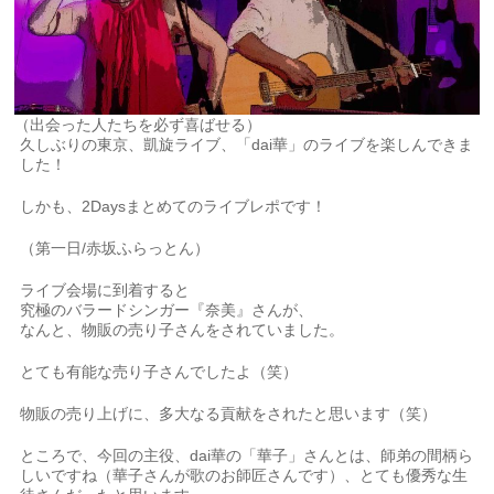
（出会った人たちを必ず喜ばせる）
久しぶりの東京、凱旋ライブ、「dai華」のライブを楽しんできま
した！
しかも、2Daysまとめてのライブレポです！
（第一日/赤坂ふらっとん）
ライブ会場に到着すると
究極のバラードシンガー『奈美』さんが、
なんと、物販の売り子さんをされていました。
とても有能な売り子さんでしたよ（笑）
物販の売り上げに、多大なる貢献をされたと思います（笑）
ところで、今回の主役、dai華の「華子」さんとは、師弟の間柄ら
しいですね（華子さんが歌のお師匠さんです）、とても優秀な生