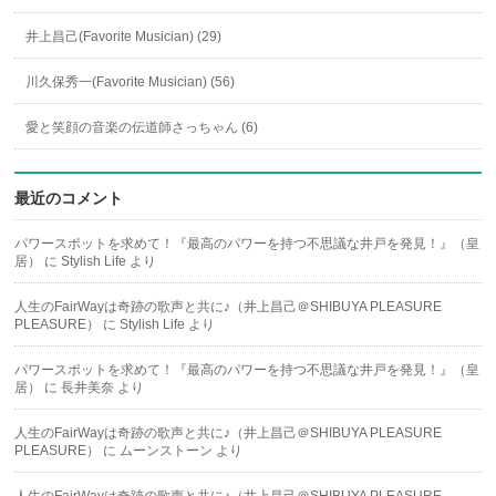
井上昌己(Favorite Musician) (29)
川久保秀一(Favorite Musician) (56)
愛と笑顔の音楽の伝道師さっちゃん (6)
最近のコメント
パワースポットを求めて！『最高のパワーを持つ不思議な井戸を発見！』（皇
居）
に
Stylish Life
より
人生のFairWayは奇跡の歌声と共に♪（井上昌己＠SHIBUYA PLEASURE
PLEASURE）
に
Stylish Life
より
パワースポットを求めて！『最高のパワーを持つ不思議な井戸を発見！』（皇
居）
に
長井美奈
より
人生のFairWayは奇跡の歌声と共に♪（井上昌己＠SHIBUYA PLEASURE
PLEASURE）
に
ムーンストーン
より
人生のFairWayは奇跡の歌声と共に♪（井上昌己＠SHIBUYA PLEASURE