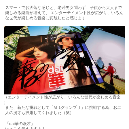
スマートでお洒落な感じと、老若男女問わず、子供から大人まで
楽しめる楽曲が増えて、 エンターテイメント性が広がり、いろん
な世代が楽しめる音楽に変貌したと感じます
（エンターテイメント性が広がり、いろんな世代が楽しめる音楽
）
また、新たな挑戦として「M-1グランプリ」に挑戦する為、お二
人の漫才も披露してくれました（笑）
「dai華の漫才」
けっこう笑えますよ！