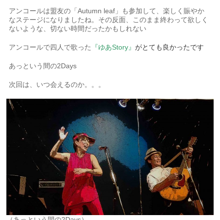
アンコールは盟友の「Autumn leaf」も参加して、楽しく賑やか
なステージになりましたね。その反面、このまま終わって欲しく
ないような、切ない時間だったかもしれない
アンコールで四人で歌った
『ゆあStory』
がとても良かったです
あっという間の2Days
次回は、いつ会えるのか。。。
（あっという間の2Days）