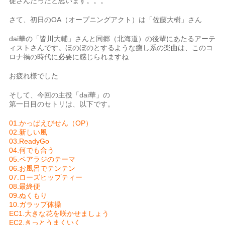
徒さんだったと思います。。。
さて、初日のOA（オープニングアクト）は「佐藤大樹」さん
dai華の「皆川大輔」さんと同郷（北海道）の後輩にあたるアーテ
ィストさんです。ほのぼのとするような癒し系の楽曲は、このコ
ロナ禍の時代に必要に感じられますね
お疲れ様でした
そして、今回の主役「dai華」の
第一日目のセトリは、以下です。
01.かっぱえびせん（OP）
02.新しい風
03.ReadyGo
04.何でも合う
05.ペアラジのテーマ
06.お風呂でテンテン
07.ローズヒップティー
08.最終便
09.ぬくもり
10.ガラップ体操
EC1.大きな花を咲かせましょう
EC2.きっとうまくいく