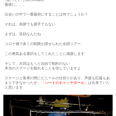
最後に。。。
出会いの中で一番最初にすることは何でしょうか？
それは、挨拶でも握手でもない
まずは、笑顔なんだね
コロナ禍で多くの制限が課せられた全国ツアー
この勇気ある選択をしてくれたことに感謝します
そして、次回はもっと自由で制約のない
本当のステージを観れることを信じていますよ
ステージと客席の間にビニールの仕切りがあり、声援も応援もあ
まりできなかったが、
「ハートのキャッチボール」
は出来ていた
と思います