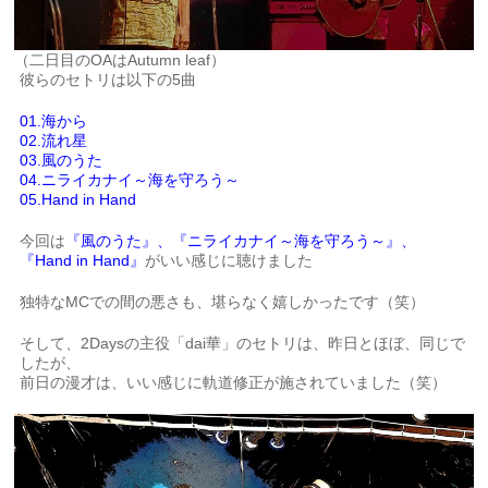
（二日目のOAはAutumn leaf）
彼らのセトリは以下の5曲
01.海から
02.流れ星
03.風のうた
04.ニライカナイ～海を守ろう～
05.Hand in Hand
今回は
『風のうた』、『ニライカナイ～海を守ろう～』、
『Hand in Hand』
がいい感じに聴けました
独特なMCでの間の悪さも、堪らなく嬉しかったです（笑）
そして、2Daysの主役「dai華」のセトリは、昨日とほぼ、同じで
したが、
前日の漫才は、いい感じに軌道修正が施されていました（笑）