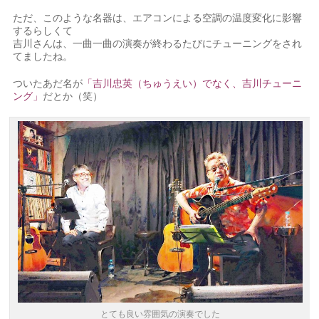
ただ、このような名器は、エアコンによる空調の温度変化に影響
するらしくて
吉川さんは、一曲一曲の演奏が終わるたびにチューニングをされ
てましたね。
ついたあだ名が
「吉川忠英（ちゅうえい）でなく、吉川チューニ
ング」
だとか（笑）
とても良い雰囲気の演奏でした