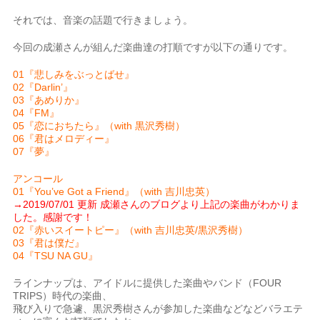
それでは、音楽の話題で行きましょう。
今回の成瀬さんが組んだ楽曲達の打順ですが以下の通りです。
01『悲しみをぶっとばせ』
02『Darlin’』
03『あめりか』
04『FM』
05『恋におちたら』（with 黒沢秀樹）
06『君はメロディー』
07『夢』
アンコール
01『You’ve Got a Friend』（with 吉川忠英）
→
2019/07/01 更新 成瀬さんのブログより上記の楽曲がわかりま
した。感謝です！
02『赤いスイートピー』（with 吉川忠英/黒沢秀樹）
03『君は僕だ』
04『TSU NA GU』
ラインナップは、アイドルに提供した楽曲やバンド（FOUR
TRIPS）時代の楽曲、
飛び入りで急遽、黒沢秀樹さんが参加した楽曲などなどバラエテ