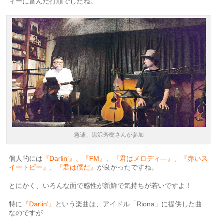
ィーに富んだ打順でしたね。
急遽、黒沢秀樹さんが参加
個人的には
『Darlin’』、『FM』、『君はメロディ―』、『赤いス
イートピー』、『君は僕だ』
が良かったですね。
とにかく、いろんな面で感性が新鮮で気持ちが若いですよ！
特に
『Darlin’』
という楽曲は、アイドル「Riona」に提供した曲
なのですが