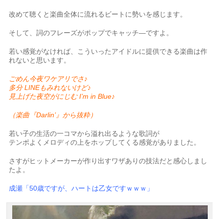
改めて聴くと楽曲全体に流れるビートに勢いを感じます。
そして、詞のフレーズがポップでキャッチ―ですよ。
若い感覚がなければ、こういったアイドルに提供できる楽曲は作
れないと思います。
ごめん今夜ワケアリでさ♪
多分 LINEもみれないけど♪
見上げた夜空がにじむ I’m in Blue♪
（楽曲『Darlin’』から抜粋）
若い子の生活の一コマから溢れ出るような歌詞が
テンポよくメロディの上をホップしてくる感覚がありました。
さすがヒットメーカーが作り出すワザありの技法だと感心しまし
たよ。
成瀬「50歳ですが、ハートは乙女ですｗｗｗ」