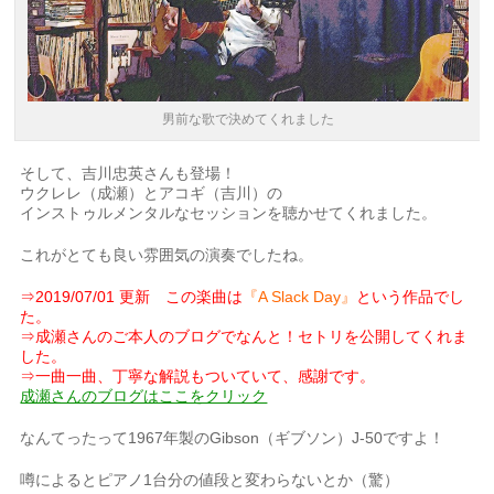
男前な歌で決めてくれました
そして、吉川忠英さんも登場！
ウクレレ（成瀬）とアコギ（吉川）の
インストゥルメンタルなセッションを聴かせてくれました。
これがとても良い雰囲気の演奏でしたね。
⇒2019/07/01 更新 この楽曲は
『A Slack Day』
という作品でし
た。
⇒成瀬さんのご本人のブログでなんと！セトリを公開してくれま
した。
⇒一曲一曲、丁寧な解説もついていて、感謝です。
成瀬さんのブログはここをクリック
なんてったって1967年製のGibson（ギブソン）J-50ですよ！
噂によるとピアノ1台分の値段と変わらないとか（驚）