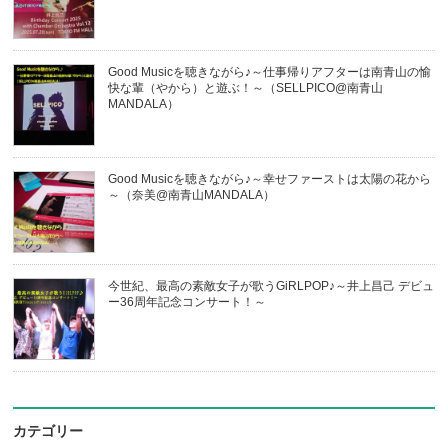
Good Musicを聴きながら♪～仕事帰りアフターは南青山の愉
快な輩（やから）と遊ぶ！～（SELLPICO@南青山
MANDALA）
Good Musicを聴きながら♪～幸せファーストは太陽の花から
～（奈美@南青山MANDALA）
今世紀、最高の素敵女子が歌うGiRLPOP♪～井上昌己 デビュ
ー36周年記念コンサート！～
カテゴリー