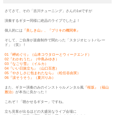
さてさて、その「吉川チューニング」さんの1stですが
演奏するギター同様に絶品のライブでしたよ！
個人的には
『美しき山』、『ブリキの機関車』
そして、ご自身が楽曲制作で関わった「スタジオヒットパレー
ド」（笑）！
01『岬めぐり』（山本コウタローとウィークエンド）
02『わかれうた』（中島みゆき）
03『なごり雪』（イルカ）
04『いい日旅立ち』（山口百恵）
05『やさしさに包まれたなら』（松任谷由実）
06『涙そうそう』（夏川りみ）
また、ギター演奏のみのインストゥルメンタル風
『桜坂』（福山
雅治）
が本当に良かった！
これぞ！「聴かせるギター」ですね。
立ち見客が出るほどの大盛況なライブ会場に