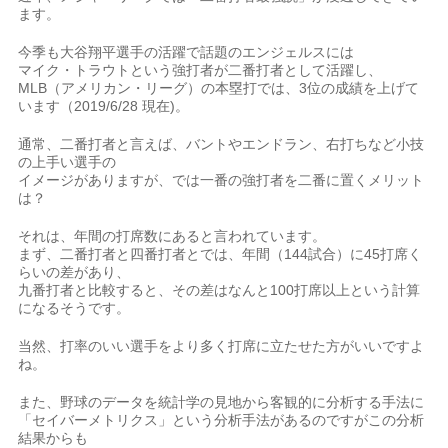
ます。
今季も大谷翔平選手の活躍で話題のエンジェルスには
マイク・トラウトという強打者が二番打者として活躍し、
MLB（アメリカン・リーグ）の本塁打では、3位の成績を上げて
います（2019/6/28 現在)。
通常、二番打者と言えば、バントやエンドラン、右打ちなど小技
の上手い選手の
イメージがありますが、では一番の強打者を二番に置くメリット
は？
それは、年間の打席数にあると言われています。
まず、二番打者と四番打者とでは、年間（144試合）に45打席く
らいの差があり、
九番打者と比較すると、その差はなんと100打席以上という計算
になるそうです。
当然、打率のいい選手をより多く打席に立たせた方がいいですよ
ね。
また、野球のデータを統計学の見地から客観的に分析する手法に
「セイバーメトリクス」という分析手法があるのですがこの分析
結果からも