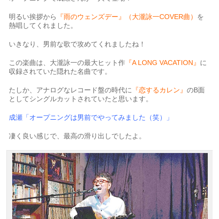
明るい挨拶から
『雨のウェンズデー』（大瀧詠一COVER曲）
を
熱唱してくれました。
いきなり、男前な歌で攻めてくれましたね！
この楽曲は、大瀧詠一の最大ヒット作
『A LONG VACATION』
に
収録されていた隠れた名曲です。
たしか、アナログなレコード盤の時代に
『恋するカレン』
のB面
としてシングルカットされていたと思います。
成瀬「オープニングは男前でやってみました（笑）」
凄く良い感じで、最高の滑り出しでしたよ。