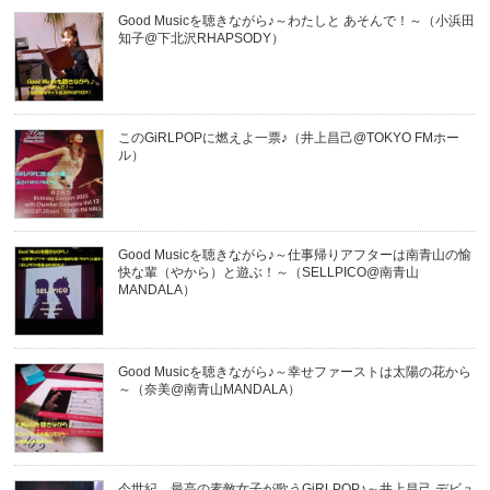
Good Musicを聴きながら♪～わたしと あそんで！～（小浜田
知子@下北沢RHAPSODY）
このGiRLPOPに燃えよ一票♪（井上昌己@TOKYO FMホー
ル）
Good Musicを聴きながら♪～仕事帰りアフターは南青山の愉
快な輩（やから）と遊ぶ！～（SELLPICO@南青山
MANDALA）
Good Musicを聴きながら♪～幸せファーストは太陽の花から
～（奈美@南青山MANDALA）
今世紀、最高の素敵女子が歌うGiRLPOP♪～井上昌己 デビュ