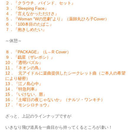
２．『クラウチ、バインド、セット』
３．『Sleeping Face』
４．『言えなかっただけさ』
５．『Woman “Wの悲劇”より』（薬師丸ひろ子Cover）
６．『100本目のたばこ』
７．『抱きしめたい』
～休憩～
８．『PACKAGE』（L⇔R Cover）
９．『戯星（ザレボシ）』
10．『透明パズル』
11．『ネオンの鳥』
12． 元アイドルに楽曲提供したシークレット曲（ご本人の希望
により秘密）
13．『江ノ島心中』
14．『特急列車』
15．『いけない、唇』
16．『土曜日の夜じゃないか』（ナルソ・ワンキチ）
17．『モンシロチョウ』
ざっと、上記のラインナップですが
いきなり飛び道具を一曲目から持ってくるところが凄い！