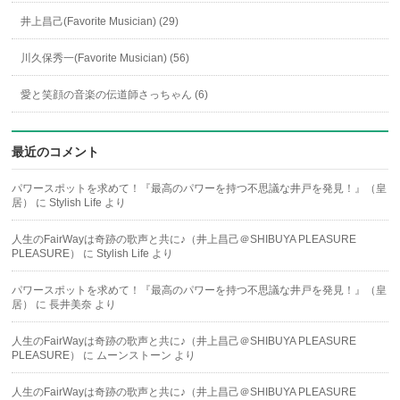
井上昌己(Favorite Musician) (29)
川久保秀一(Favorite Musician) (56)
愛と笑顔の音楽の伝道師さっちゃん (6)
最近のコメント
パワースポットを求めて！『最高のパワーを持つ不思議な井戸を発見！』（皇
居）
に
Stylish Life
より
人生のFairWayは奇跡の歌声と共に♪（井上昌己＠SHIBUYA PLEASURE
PLEASURE）
に
Stylish Life
より
パワースポットを求めて！『最高のパワーを持つ不思議な井戸を発見！』（皇
居）
に
長井美奈
より
人生のFairWayは奇跡の歌声と共に♪（井上昌己＠SHIBUYA PLEASURE
PLEASURE）
に
ムーンストーン
より
人生のFairWayは奇跡の歌声と共に♪（井上昌己＠SHIBUYA PLEASURE