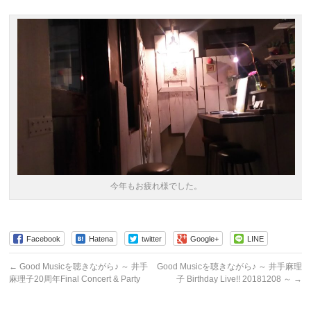
今年もお疲れ様でした。
Facebook
Hatena
twitter
Google+
LINE
←
Good Musicを聴きながら♪ ～ 井手
Good Musicを聴きながら♪ ～ 井手麻理
麻理子20周年Final Concert & Party
子 Birthday Live!! 20181208 ～
→