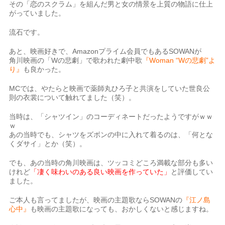
その「恋のスクラム」を組んだ男と女の情景を上質の物語に仕上
がっていました。
流石です。
あと、映画好きで、Amazonプライム会員でもあるSOWANが
角川映画の「Wの悲劇」で歌われた劇中歌
『Woman “Wの悲劇”よ
り』
も良かった。
MCでは、やたらと映画で薬師丸ひろ子と共演をしていた世良公
則の衣裳について触れてました（笑）。
当時は、「シャツイン」のコーディネートだったようですがｗｗ
ｗ
あの当時でも、シャツをズボンの中に入れて着るのは、「何とな
くダサイ」とか（笑）。
でも、あの当時の角川映画は、ツッコミどころ満載な部分も多い
けれど
「凄く味わいのある良い映画を作っていた」
と評価してい
ました。
ご本人も言ってましたが、映画の主題歌ならSOWANの
『江ノ島
心中』
も映画の主題歌になっても、おかしくないと感じますね。