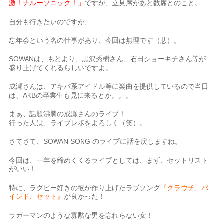
激！ナルーソニック！」
ですが、立見席があと数席とのこと。
自分も行きたいのですが、
忘年会という名の仕事があり、今回は無理です（悲）。
SOWANは、もとより、黒沢秀樹さん、石田ショーキチさん等が
盛り上げてくれるらしいですよ。
成瀬さんは、アキバ系アイドル等に楽曲を提供しているので当日
は、AKBの卒業生も見に来るとか。。。
まぁ、話題沸騰の成瀬さんのライブ！
行った人は、ライブレポをよろしく（笑）。
さてさて、SOWAN SONG のライブに話を戻しますね。
今回は、一年を締めくくるライブとしては、まず、セットリスト
がいい！
特に、ラグビー好きの彼が作り上げたラブソング
『クラウチ、バ
インド、セット』
が良かった！
ラガーマンのような寡黙な男を忘れらない女！