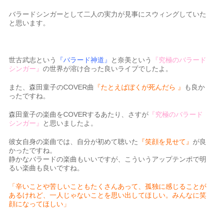
バラードシンガーとして二人の実力が見事にスウィングしていた
と思います。
世古武志という
『バラード神道』
と奈美という
『究極のバラード
シンガー』
の世界が溶け合った良いライブでしたよ。
また、森田童子のCOVER曲
『たとえばぼくが死んだら 』
も良か
ったですね。
森田童子の楽曲をCOVERするあたり、さすが
『究極のバラード
シンガー』
と思いましたよ。
彼女自身の楽曲では、自分が初めて聴いた
『笑顔を見せて』
が良
かったですね。
静かなバラードの楽曲もいいですが、こういうアップテンポで明
るい楽曲も良いですね。
「辛いことや苦しいこともたくさんあって、孤独に感じることが
あるけれど、一人じゃないことを思い出してほしい。みんなに笑
顔になってほしい」