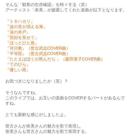
そんな「観客の生存確認」を時々する（笑）
アーティスト「奈美」が披露してくれた楽曲が以下となります。
『トキハカリ』
『波の音が消える海』
『涙の井戸』
『笑顔を見せて』
『ほっとひと息』
『河川敷』（世古武志COVER曲）
『平等院』（世古武志COVER曲）
『たとえばぼくが死んだら 』（森田童子COVER曲）
『てのひら』
『優しい雨』
お気づきになりましたか（笑）？
そうなんですね。
このライブでは、お互いの楽曲をCOVERするパートがあるんで
すね。
とても新鮮な感じがしましたよ。
世古さんが奈美さんの魅力を歌で表現し
奈美さんも世古さんの魅力を歌で表現する。