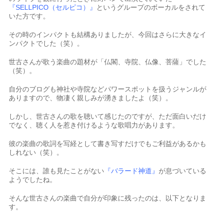
『SELLPICO（セルピコ）』
というグループのボーカルをされて
いた方です。
その時のインパクトも結構ありましたが、今回はさらに大きなイ
ンパクトでした（笑）。
世古さんが歌う楽曲の題材が「仏閣、寺院、仏像、菩薩」でした
（笑）。
自分のブログも神社や寺院などパワースポットを扱うジャンルが
ありますので、物凄く親しみが湧きましたよ（笑）。
しかし、世古さんの歌を聴いて感じたのですが、ただ面白いだけ
でなく、聴く人を惹き付けるような歌唱力があります。
彼の楽曲の歌詞を写経として書き写すだけでもご利益があるかも
しれない（笑）。
そこには、誰も見たことがない
『バラード神道』
が息づいている
ようでしたね。
そんな世古さんの楽曲で自分が印象に残ったのは、以下となりま
す。