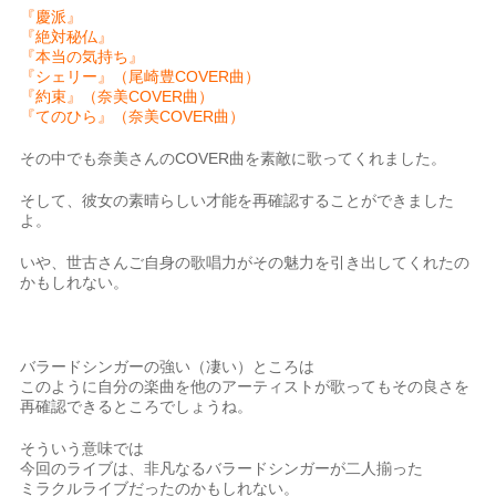
『慶派』
『絶対秘仏』
『本当の気持ち』
『シェリー』（尾崎豊COVER曲）
『約束』（奈美COVER曲）
『てのひら』（奈美COVER曲）
その中でも奈美さんのCOVER曲を素敵に歌ってくれました。
そして、彼女の素晴らしい才能を再確認することができました
よ。
いや、世古さんご自身の歌唱力がその魅力を引き出してくれたの
かもしれない。
バラードシンガーの強い（凄い）ところは
このように自分の楽曲を他のアーティストが歌ってもその良さを
再確認できるところでしょうね。
そういう意味では
今回のライブは、非凡なるバラードシンガーが二人揃った
ミラクルライブだったのかもしれない。