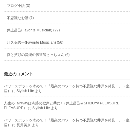
ブログ小説 (3)
不思議なお話 (7)
井上昌己(Favorite Musician) (29)
川久保秀一(Favorite Musician) (56)
愛と笑顔の音楽の伝道師さっちゃん (6)
最近のコメント
パワースポットを求めて！『最高のパワーを持つ不思議な井戸を発見！』（皇
居）
に
Stylish Life
より
人生のFairWayは奇跡の歌声と共に♪（井上昌己＠SHIBUYA PLEASURE
PLEASURE）
に
Stylish Life
より
パワースポットを求めて！『最高のパワーを持つ不思議な井戸を発見！』（皇
居）
に
長井美奈
より