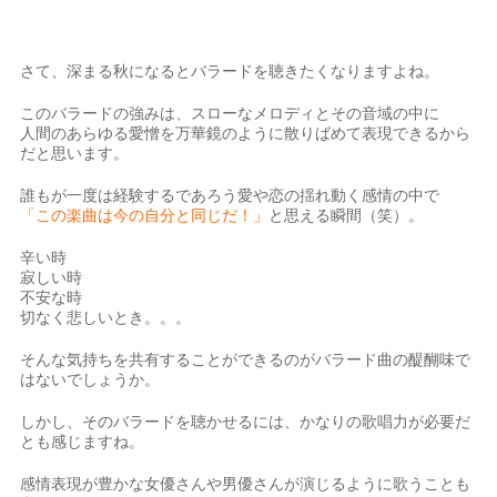
さて、深まる秋になるとバラードを聴きたくなりますよね。
このバラードの強みは、スローなメロディとその音域の中に
人間のあらゆる愛憎を万華鏡のように散りばめて表現できるから
だと思います。
誰もが一度は経験するであろう愛や恋の揺れ動く感情の中で
「この楽曲は今の自分と同じだ！」
と思える瞬間（笑）。
辛い時
寂しい時
不安な時
切なく悲しいとき。。。
そんな気持ちを共有することができるのがバラード曲の醍醐味で
はないでしょうか。
しかし、そのバラードを聴かせるには、かなりの歌唱力が必要だ
とも感じますね。
感情表現が豊かな女優さんや男優さんが演じるように歌うことも