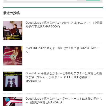
最近の投稿
Good Musicを聴きながら♪～わたしと あそんで！～（小浜田
知子@下北沢RHAPSODY）
このGiRLPOPに燃えよ一票♪（井上昌己@TOKYO FMホー
ル）
Good Musicを聴きながら♪～仕事帰りアフターは南青山の愉
快な輩（やから）と遊ぶ！～（SELLPICO@南青山
MANDALA）
Good Musicを聴きながら♪～幸せファーストは太陽の花から
～（奈美@南青山MANDALA）