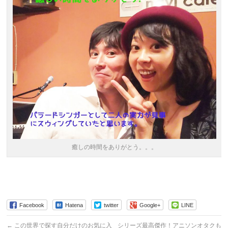
癒しの時間をありがとう。。。
Facebook
Hatena
twitter
Google+
LINE
←
この世界で探す自分だけのお気に入
シリーズ最高傑作！アニソンオタクも